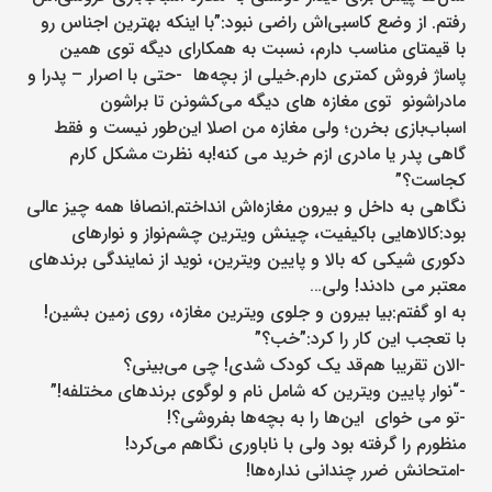
رفتم. از وضع کاسبی‌اش راضی نبود:”با اینکه بهترین اجناس رو
با قیمتای مناسب دارم، نسبت به همکارای دیگه توی همین
پاساژ فروش کم‎تری دارم.خیلی از بچه‌ها -حتی با اصرار – پدرا و
مادراشونو توی مغازه های دیگه می‌کشونن تا براشون
اسباب‌بازی بخرن؛ ولی مغازه من اصلا این‌طور نیست و فقط
گاهی پدر یا مادری ازم خرید ‌می کنه!به نظرت مشکل کارم
کجاست؟”
نگاهی به داخل و بیرون مغازه‌اش انداختم.انصافا همه چیز عالی
بود:کالاهایی با‌کیفیت، چینش ویترین چشم‌نواز و نوارهای
دکوری شیکی که بالا و پایین ویترین، نوید از نمایندگی برندهای
معتبر می دادند! ولی…
به او گفتم:بیا بیرون و جلوی ویترین مغازه، روی زمین بشین!
با تعجب این کار را کرد:”خب؟”
-الان تقریبا هم‌قد یک کودک شدی! چی می‌بینی؟
-“نوار پایین ویترین که شامل نام و لوگوی برندهای مختلفه!”
-تو می خوای این‌ها را به بچه‌ها بفروشی؟!
منظورم را گرفته بود ولی با ناباوری نگاهم می‌کرد!
-امتحانش ضرر چندانی نداره‌ها!